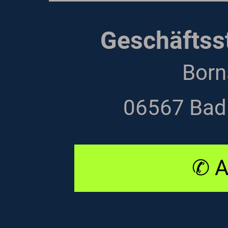
Geschäftsst
Born
06567 Bad
✆ A